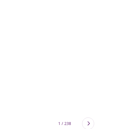
†
26
yüli
2026
1 / 238
>