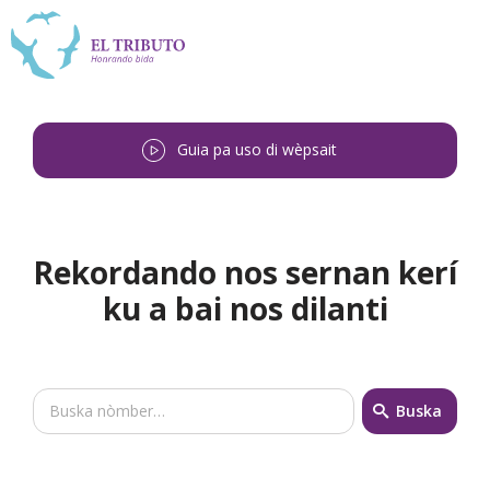
Guia pa uso di wèpsait
Rekordando nos sernan kerí
ku a bai nos dilanti
🔍