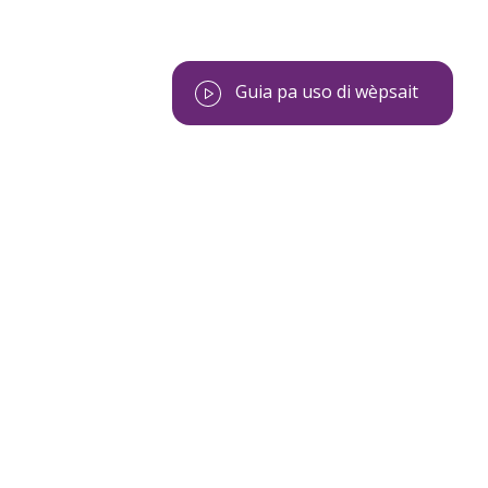
Guia pa uso di wèpsait
errero