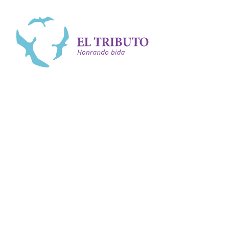
Bai bèk
<