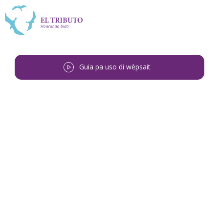
Guia pa uso di wèpsait
Bai bèk
<
Celsa Concepción Matheo