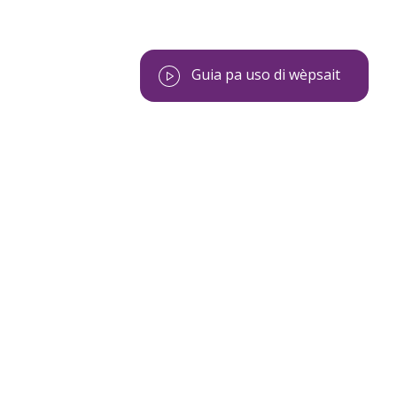
Guia pa uso di wèpsait
 Martina