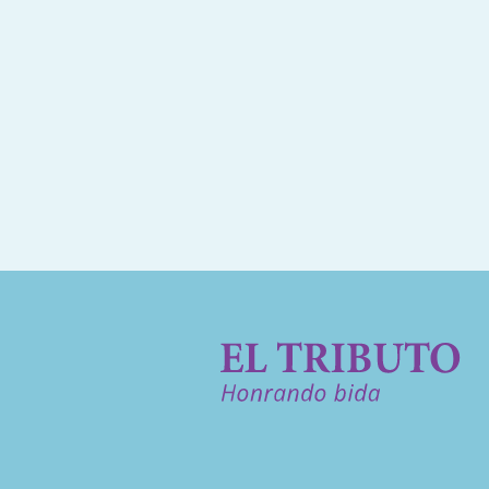
Hoy, aceptando con fe la voluntad
y consuelo a toda la familia. Que 
corazones en este momento de dol