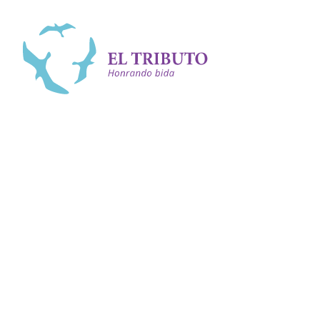
Bai bèk
<