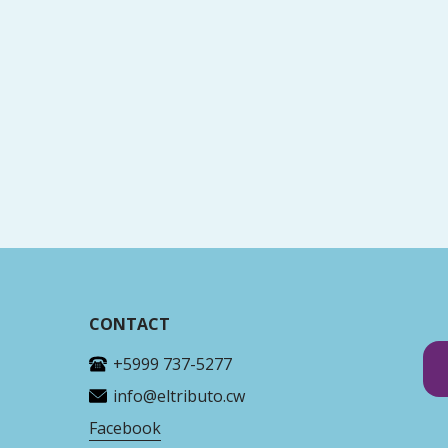
 de Dios, pedimos que Él conceda mucha fortaleza
la esperanza y la paz del Señor acompañen sus
or.
CONTACT
+5999 737-5277
info@eltributo.cw
Facebook