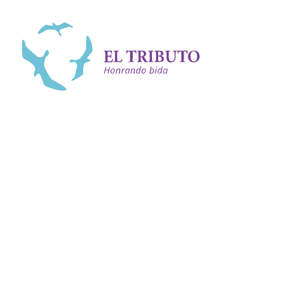
Bai bèk
<