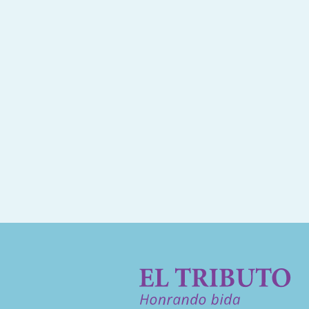
Leonora sosega na pas. Forsa na f
Gerrit Albertus
· Nov 22, 2024
Kondolensia na Famia Nan.