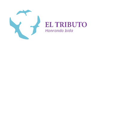
Bai bèk
<