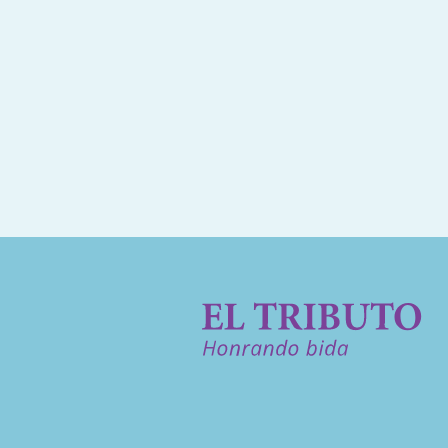
Nos profundo kondolensia ta bai n
alma sosega na pas