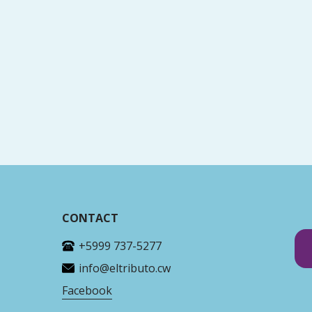
a Unchi y sobra famia di e defuntu ku Mouw su
CONTACT
+5999 737-5277
info@eltributo.cw
Facebook