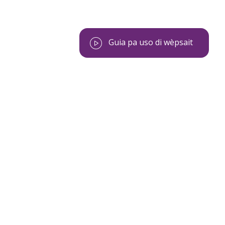
Guia pa uso di wèpsait
sco