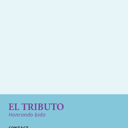
Henry Gartner y Famia.
Leeny melian -zink i otmar melian i juinan
· Nov 4,
2025
Mi Condoleensia na boso rumannan i sobra famianan
di boso perdida ku nos bon Dios duna boso konsuelo i
forsa.
CONTACT