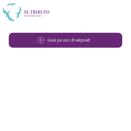
Guia pa uso di wèpsait
Bai bèk
<
Melvin Camelia