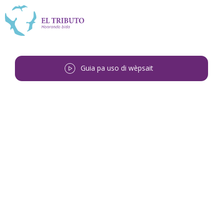
Guia pa uso di wèpsait
Bai bèk
<
Nelson Antonio Martina