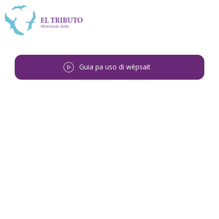
Guia pa uso di wèpsait
Bai bèk
<
Silvio Eustaquio Plantijn